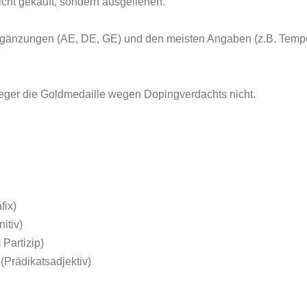
cht gekauft, sondern ausgeliehen.
rgänzungen (AE, DE, GE) und den meisten Angaben (z.B. Tem
ieger die Goldmedaille wegen Dopingverdachts nicht.
fix)
itiv)
 Partizip)
(Prädikatsadjektiv)