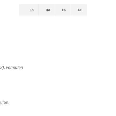
EN
RU
ES
DE
x2), vermuten
aufen.