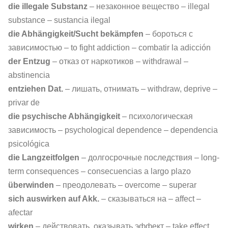
die illegale Substanz
– незаконное вещество – illegal
substance – sustancia ilegal
die Abhängigkeit/Sucht bekämpfen
– бороться с
зависимостью – to fight addiction – combatir la adicción
der Entzug
– отказ от наркотиков – withdrawal –
abstinencia
entziehen Dat.
– лишать, отнимать – withdraw, deprive –
privar de
die psychische Abhängigkeit
– психологическая
зависимость – psychological dependence – dependencia
psicológica
die Langzeitfolgen
– долгосрочные последствия – long-
term consequences – consecuencias a largo plazo
überwinden
– преодолевать – overcome – superar
sich auswirken auf Akk.
– сказываться на – affect –
afectar
wirken
– действовать, оказывать эффект – take effect,