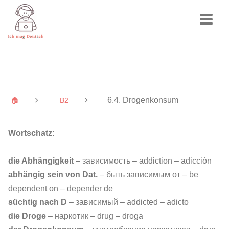
6.4. Drogenkonsum
🏠
B2
Wortschatz:
die Abhängigkeit
– зависимость – addiction – adicción
abhängig sein von Dat.
– быть зависимым от – be
dependent on – depender de
süchtig nach D
– зависимый – addicted – adicto
die Droge
– наркотик – drug – droga