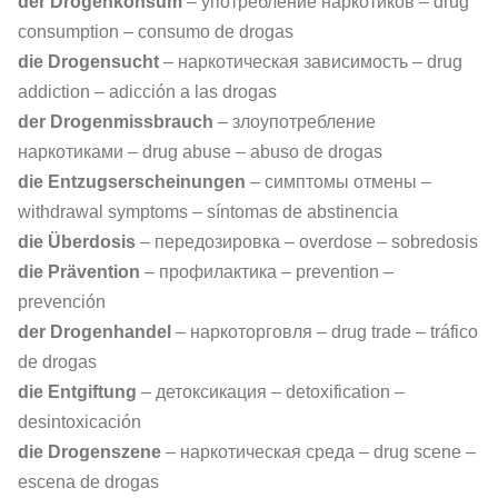
der Drogenkonsum
– употребление наркотиков – drug
consumption – consumo de drogas
die Drogensucht
– наркотическая зависимость – drug
addiction – adicción a las drogas
der Drogenmissbrauch
– злоупотребление
наркотиками – drug abuse – abuso de drogas
die Entzugserscheinungen
– симптомы отмены –
withdrawal symptoms – síntomas de abstinencia
die Überdosis
– передозировка – overdose – sobredosis
die Prävention
– профилактика – prevention –
prevención
der Drogenhandel
– наркоторговля – drug trade – tráfico
de drogas
die Entgiftung
– детоксикация – detoxification –
desintoxicación
die Drogenszene
– наркотическая среда – drug scene –
escena de drogas