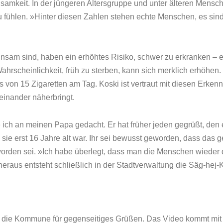
amkeit. In der jüngeren Altersgruppe und unter älteren Mensche
 fühlen. »Hinter diesen Zahlen stehen echte Menschen, es sind 
einsam sind, haben ein erhöhtes Risiko, schwer zu erkranken –
hrscheinlichkeit, früh zu sterben, kann sich merklich erhöhen
 von 15 Zigaretten am Tag. Koski ist vertraut mit diesen Erken
einander näherbringt.
 ich an meinen Papa gedacht. Er hat früher jeden gegrüßt, den er
s sie erst 16 Jahre alt war. Ihr sei bewusst geworden, dass da
rden sei. »Ich habe überlegt, dass man die Menschen wieder 
heraus entsteht schließlich in der Stadtverwaltung die Säg-he
t die Kommune für gegenseitiges Grüßen. Das Video kommt mit