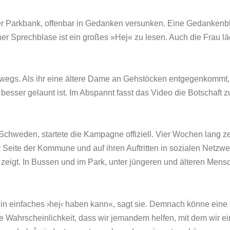
iner Parkbank, offenbar in Gedanken versunken. Eine Gedankenbl
iner Sprechblase ist ein großes »Hej« zu lesen. Auch die Frau l
rwegs. Als ihr eine ältere Dame an Gehstöcken entgegenkommt, 
besser gelaunt ist. Im Abspannt fasst das Video die Botschaft 
Schweden, startete die Kampagne offiziell. Vier Wochen lang 
r Seite der Kommune und auf ihren Auftritten in sozialen Netzwe
zeigt. In Bussen und im Park, unter jüngeren und älteren Mens
 ein einfaches ›hej‹ haben kann«, sagt sie. Demnach könne ei
 Wahrscheinlichkeit, dass wir jemandem helfen, mit dem wir ein