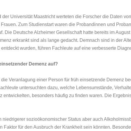
nd der Universität Maastricht werteten die Forscher die Daten 
 Frauen. Zum Studienstart waren die Probandinnen und Probande
uf. Die Deutsche Alzheimer Gesellschaft hatte bereits im Augus
enz erkrankt sind als lange gedacht. Demnach sind in der Alt
e entdeckt wurden, führen Fachleute auf eine verbesserte Diagno
h einsetzender Demenz auf?
 die Veranlagung einer Person für früh einsetzende Demenz bee
 Fachleute untersuchten dazu, welche Lebensumstände, Verhal
ntwickelten, besonders häufig zu finden waren. Die Ergebniss
in niedrigerer sozioökonomischer Status aber auch Alkoholmissb
 Faktor für den Ausbruch der Krankheit sein könnten. Besond