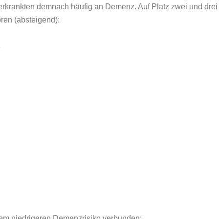
) erkrankten demnach häufig an Demenz. Auf Platz zwei und dre
ren (absteigend):
e
inem niedrigeren Demenzrisiko verbunden: